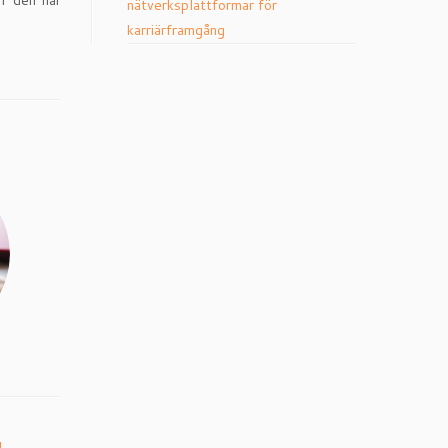
 I den här
nätverksplattformar för
karriärframgång