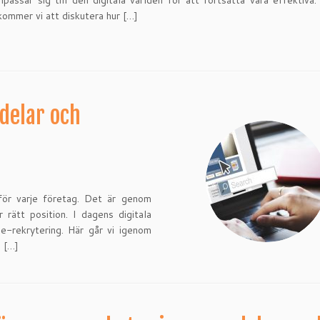
npassar sig till den digitala världen för att fortsätta vara effektiva.
 kommer vi att diskutera hur […]
delar och
för varje företag. Det är genom
 rätt position. I dagens digitala
ne-rekrytering. Här går vi igenom
 […]