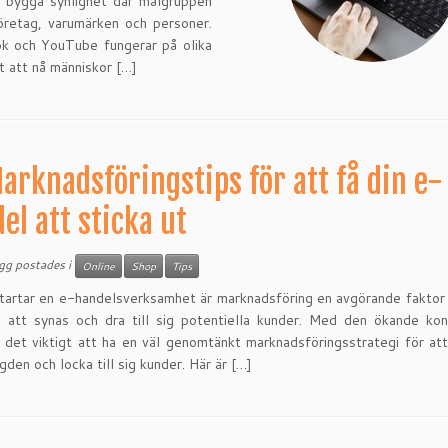
tt bygga synlighet där målgruppen
 företag, varumärken och personer.
ok och YouTube fungerar på olika
t att nå människor […]
arknadsföringstips för att få din e-
el att sticka ut
ägg postades i
Online
Shop
Tips
tartar en e-handelsverksamhet är marknadsföring en avgörande faktor 
k att synas och dra till sig potentiella kunder. Med den ökande ko
r det viktigt att ha en väl genomtänkt marknadsföringsstrategi för att
gden och locka till sig kunder. Här är […]