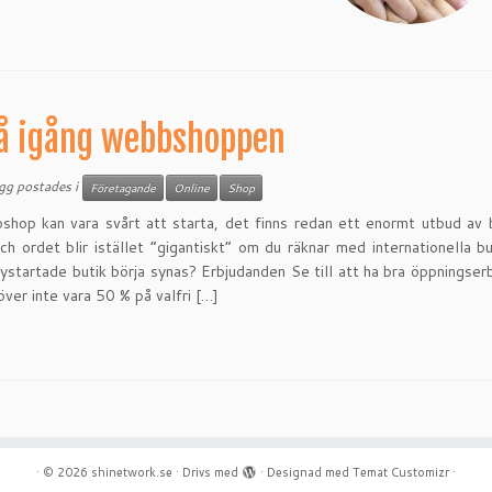
å igång webbshoppen
ägg postades i
Företagande
Online
Shop
hop kan vara svårt att starta, det finns redan ett enormt utbud av 
ch ordet blir istället ”gigantiskt” om du räknar med internationella bu
nystartade butik börja synas? Erbjudanden Se till att ha bra öppningser
ver inte vara 50 % på valfri […]
·
© 2026
shinetwork.se
·
Drivs med
·
Designad med
Temat Customizr
·