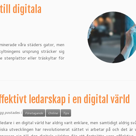
ill digitala
dominerade våra städers gator, men
yltningens ursprung sträcker sig
e stenplattor eller träskyltar för
]
ffektivt ledarskap i en digital värld
ägg postades i
Företagande
Online
Tips
ledare i en digital värld har aldrig varit enklare, men samtidigt aldrig s
iska utvecklingen har revolutionerat sättet vi arbetar på och det är v