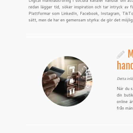
Digital marknadsföring i sociala kanaler handlar om a
redan lägger tid, söker inspiration och tar intryck av
Plattformar som LinkedIn, Facebook, Instagram, TikT
sätt, men de har en gemensam styrka: de gör det möjlig
M
hand
Detta inl
När du s
din buti
online ä
från män