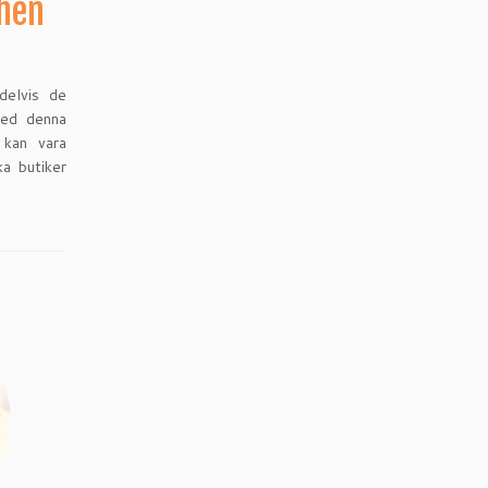
chen
delvis de
 med denna
 kan vara
ka butiker