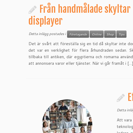
Från handmålade skyltar t
displayer
Detta inlägg postades i
Företagande
Online
Shop
Tips
Det är svårt att föreställa sig en tid då skyltar inte 
det var en verklighet för flera århundraden sedan. Sk
tillbaka till antiken, där egyptierna och romarna använd
att annonsera varor eller tjänster. När vi går framåt i […
E
Detta inl
Att vara 
teknolog