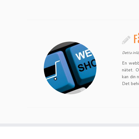
F
Detta inl
En webbs
nätet. O
kan din 
Det behö