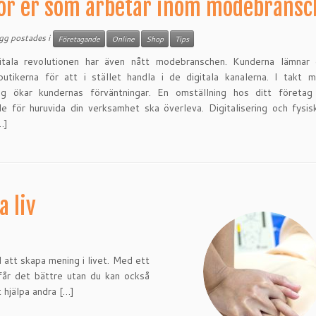
ör er som arbetar inom modebrans
ägg postades i
Företagande
Online
Shop
Tips
itala revolutionen har även nått modebranschen. Kunderna lämnar 
butikerna för att i stället handla i de digitala kanalerna. I takt
ing ökar kundernas förväntningar. En omställning hos ditt företag
e för huruvida din verksamhet ska överleva. Digitalisering och fysis
…]
a liv
l att skapa mening i livet. Med ett
 får det bättre utan du kan också
t hjälpa andra […]