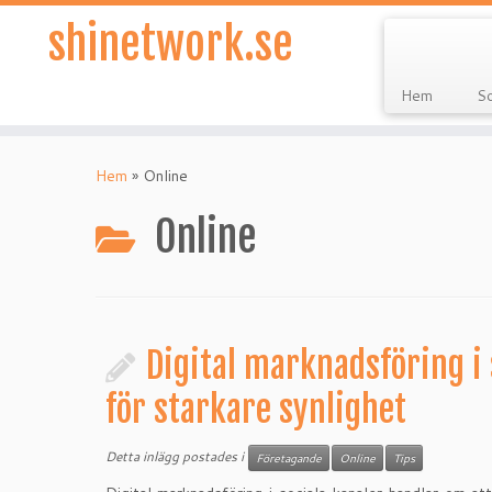
shinetwork.se
Hem
So
Hoppa
till
Hem
»
Online
innehåll
Online
Digital marknadsföring i 
för starkare synlighet
Detta inlägg postades i
Företagande
Online
Tips