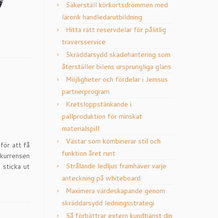
Säkerställ körkortsdrömmen med
lärorik handledarutbildning
Hitta rätt reservdelar för pålitlig
traversservice
Skräddarsydd skadehantering som
återställer bilens ursprungliga glans
Möjligheter och fördelar i Jemsus
partnerprogram
Kretsloppstänkande i
pallproduktion för minskat
materialspill
Västar som kombinerar stil och
för att få
funktion året runt
nkurrensen
Strålande ledljus framhäver varje
 sticka ut
anteckning på whiteboard
Maximera värdeskapande genom
skräddarsydd ledningsstrategi
Så förbättrar extern kundtjänst din