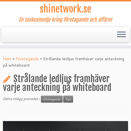
shinetwork.se
En tankesmedja kring företagande och affärer
Hoppa
till
Hem
»
Företagande
»
Strålande ledljus framhäver varje anteckning
innehåll
på whiteboard
Strålande ledljus framhäver
varje anteckning på whiteboard
Detta inlägg postades i
Företagande
Tips