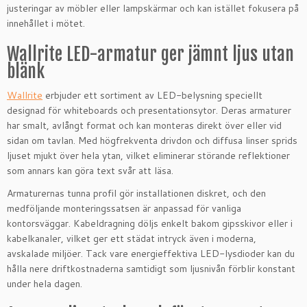
justeringar av möbler eller lampskärmar och kan istället fokusera på
innehållet i mötet.
Wallrite LED-armatur ger jämnt ljus utan
blänk
Wallrite
erbjuder ett sortiment av LED-belysning speciellt
designad för whiteboards och presentationsytor. Deras armaturer
har smalt, avlångt format och kan monteras direkt över eller vid
sidan om tavlan. Med högfrekventa drivdon och diffusa linser sprids
ljuset mjukt över hela ytan, vilket eliminerar störande reflektioner
som annars kan göra text svår att läsa.
Armaturernas tunna profil gör installationen diskret, och den
medföljande monteringssatsen är anpassad för vanliga
kontorsväggar. Kabeldragning döljs enkelt bakom gipsskivor eller i
kabelkanaler, vilket ger ett städat intryck även i moderna,
avskalade miljöer. Tack vare energieffektiva LED-lysdioder kan du
hålla nere driftkostnaderna samtidigt som ljusnivån förblir konstant
under hela dagen.