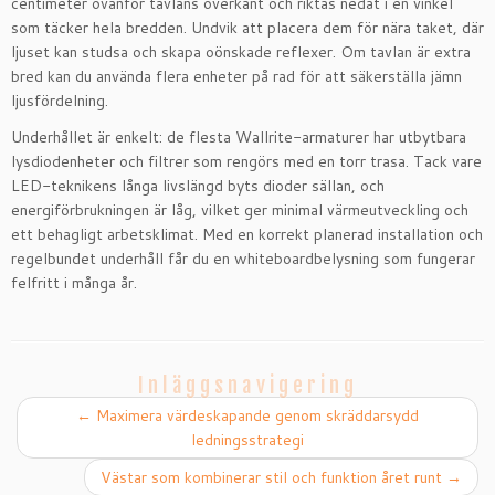
centimeter ovanför tavlans överkant och riktas nedåt i en vinkel
som täcker hela bredden. Undvik att placera dem för nära taket, där
ljuset kan studsa och skapa oönskade reflexer. Om tavlan är extra
bred kan du använda flera enheter på rad för att säkerställa jämn
ljusfördelning.
Underhållet är enkelt: de flesta Wallrite-armaturer har utbytbara
lysdiodenheter och filtrer som rengörs med en torr trasa. Tack vare
LED-teknikens långa livslängd byts dioder sällan, och
energiförbrukningen är låg, vilket ger minimal värmeutveckling och
ett behagligt arbetsklimat. Med en korrekt planerad installation och
regelbundet underhåll får du en whiteboardbelysning som fungerar
felfritt i många år.
Inläggsnavigering
←
Maximera värdeskapande genom skräddarsydd
ledningsstrategi
Västar som kombinerar stil och funktion året runt
→