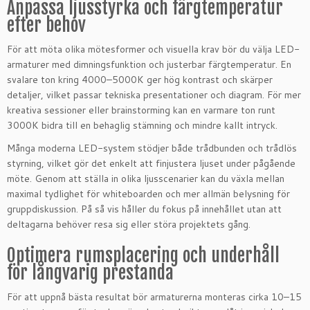
Anpassa ljusstyrka och färgtemperatur
efter behov
För att möta olika mötesformer och visuella krav bör du välja LED-
armaturer med dimningsfunktion och justerbar färgtemperatur. En
svalare ton kring 4000–5000K ger hög kontrast och skärper
detaljer, vilket passar tekniska presentationer och diagram. För mer
kreativa sessioner eller brainstorming kan en varmare ton runt
3000K bidra till en behaglig stämning och mindre kallt intryck.
Många moderna LED-system stödjer både trådbunden och trådlös
styrning, vilket gör det enkelt att finjustera ljuset under pågående
möte. Genom att ställa in olika ljusscenarier kan du växla mellan
maximal tydlighet för whiteboarden och mer allmän belysning för
gruppdiskussion. På så vis håller du fokus på innehållet utan att
deltagarna behöver resa sig eller störa projektets gång.
Optimera rumsplacering och underhåll
för långvarig prestanda
För att uppnå bästa resultat bör armaturerna monteras cirka 10–15