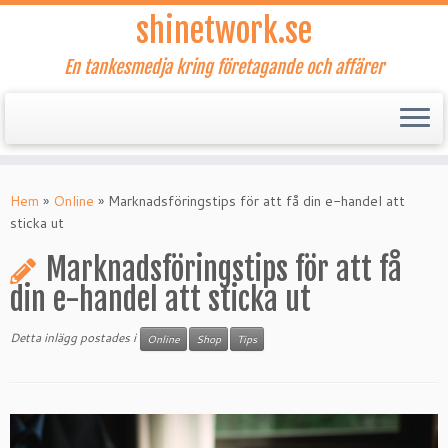
shinetwork.se
En tankesmedja kring företagande och affärer
Hoppa
till
Hem
»
Online
»
Marknadsföringstips för att få din e-handel att
innehåll
sticka ut
Marknadsföringstips för att få
din e-handel att sticka ut
Detta inlägg postades i
Online
Shop
Tips