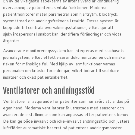
En av de viktigaste aspekterna av intensivvård är kontinuerlig
övervakning av patienternas vitala funktioner. Moderna
patientmonitorer mäter parametrar som hjärtrytm, blodtryck,
syremättnad och andningsfrekvens i realtid. Dessa system är
kopplade till centrala övervakningsstationer, vilket gör att
sjukvårdspersonal snabbt kan identifiera förändringar och vidta
åtgärder.
Avancerade monitoreringssystem kan integreras med sjukhusets
journalsystem, vilket effektiviserar dokumentationen och minskar
risken för mänskliga fel. Med hjälp av larmfunktioner varnas
personalen om kritiska förändringar, vilket bidrar till snabbare
insatser och ökad patientsäkerhet.
Ventilatorer och andningsstöd
Ventilatorer är avgörande för patienter som har svårt att andas på
egen hand. Moderna ventilatorer är utrustade med sensorer och
avancerade inställningar som kan anpassas efter patientens behov.
De kan ge både invasivt och icke-invasivt andningsstöd och justera
luftflödet automatiskt baserat på patientens andningsmönster.