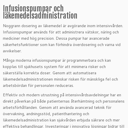
Infusionspumpar och
läkemedelsadministration
Noggrann dosering av läkemedel är avgörande inom intensivvården.
Infusionspumpar används för att administrera vätskor, näring och
mediciner med hög precision. Dessa pumpar har avancerade
säkerhetsfunktioner som kan förhindra överdosering och varna vid
avvikelser.
Många moderna infusionspumpar är programmerbara och kan
kopplas till sjukhusets system för att minimera risker och
säkerställa korrekta doser. Genom att automatisera
läkemedelsadministrationen minskar risken för mänskliga fel och
arbetsbördan för personalen reduceras.
Effektiv och modern utrustning på intensivvårdsavdelningar har en
direkt påverkan på både patienternas återhämtning och personalens
arbetsförhållanden. Genom att använda avancerad teknik för
övervakning, andningsstöd, patienthantering och
läkemedelsadministration kan sjukvården erbjuda säkrare och mer
effektiva behandlingar. Investeringar i innovativa lösningar bidrar till