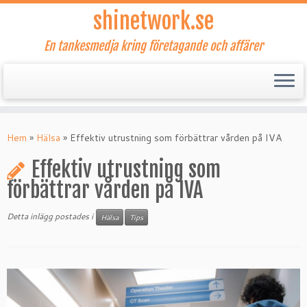
shinetwork.se
En tankesmedja kring företagande och affärer
Hoppa
till
Hem
»
Hälsa
»
Effektiv utrustning som förbättrar vården på IVA
innehåll
Effektiv utrustning som
förbättrar vården på IVA
Detta inlägg postades i
Hälsa
Tips