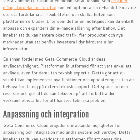
Geta Commerce Cloud är en molnbaserad lösning som
erbjuder
många fördelar för företag
som vill optimera sin e-handel. En av de
största fördelarna är flexibiliteten och skalbarheten som
plattformen erbjuder. Eftersom det är en molntjänst kan du enkelt
anpassa och expandera din e-handelslösning efter behov. Det
innebär att du kan hantera ökad trafik, fler produkter och nya
marknader utan att behöva investera i dyr hårdvara eller
infrastruktur.
En annan fördel med Geta Commerce Cloud är dess
användarvänlighet. Plattformen är utformad för att vara enkel att
använda, även för dem utan teknisk expertis. Detta gör att du
snabbt kan implementera nya funktioner och uppdateringar utan att
behöva förlita dig på extern teknisk support. Det sparar tid och
resurser och gör att du kan fokusera på att förbättra din
verksamhet istället för att hantera tekniska problem.
Anpassning och integration
Geta Commerce Cloud erbjuder omfattande möjligheter för
anpassning och integration med andra system och verktyg. Detta
innebär att du kan skräddarsy plattformen för att passa dina